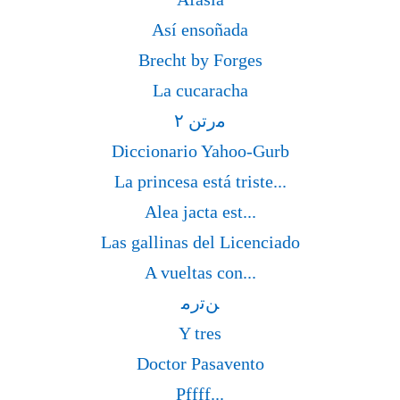
Así ensoñada
Brecht by Forges
La cucaracha
۲ ﻣﺭﺗﻦ
Diccionario Yahoo-Gurb
La princesa está triste...
Alea jacta est...
Las gallinas del Licenciado
A vueltas con...
ﻦﺗﺭﻣ
Y tres
Doctor Pasavento
Pffff...