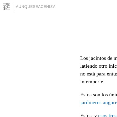
AUNQUESEACENIZA
Los jacintos de m
latiendo otro ini
no está para entu
intemperie.
Estos son los ún
jardineros augur
Estos, y
esos tre