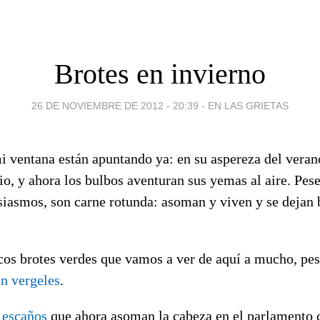
Brotes en invierno
26 DE NOVIEMBRE DE 2012 - 20:39
-
EN LAS GRIETAS
i ventana están apuntando ya: en su aspereza del veran
cio, y ahora los bulbos aventuran sus yemas al aire. Pes
siasmos, son carne rotunda: asoman y viven y se dejan b
icos brotes verdes que vamos a ver de aquí a mucho, pe
en vergeles
.
s escaños
que ahora asoman la cabeza en el parlamento 