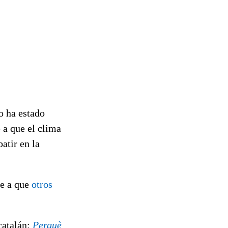
o ha estado
e a que el clima
atir en la
se a que
otros
catalán:
Perquè