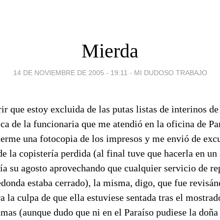
Mierda
14 DE NOVIEMBRE DE 2005 - 19:11
-
MI DUDOSO TRABAJO
r que estoy excluida de las putas listas de interinos de
ca de la funcionaria que me atendió en la oficina de Pa
cerme una fotocopia de los impresos y me envió de exc
e la copistería perdida (al final tuve que hacerla en u
ía su agosto aprovechando que cualquier servicio de re
edonda estaba cerrado), la misma, digo, que fue revisá
a la culpa de que ella estuviese sentada tras el mostrad
amas (aunque dudo que ni en el Paraíso pudiese la doña