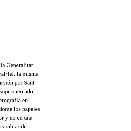
 la Generalitat
ral·lel, la misma
ursión por Sant
n supermercado
prografía en
ndome los papeles
or y no en una
 cambiar de