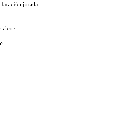
claración jurada
 viene.
e.