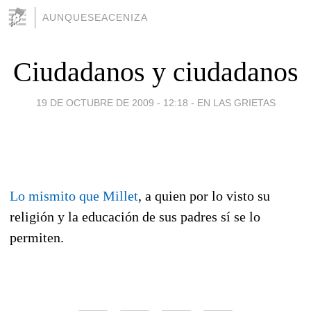
AUNQUESEACENIZA
Ciudadanos y ciudadanos
19 DE OCTUBRE DE 2009 - 12:18
-
EN LAS GRIETAS
a
a
Lo mismito que Millet
, a quien por lo visto su
religión y la educación de sus padres sí se lo
permiten.
a