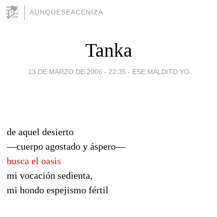
AUNQUESEACENIZA
Tanka
13 DE MARZO DE 2006 - 22:35
-
ESE MALDITO YO
de aquel desierto
—cuerpo agostado y áspero—
busca el oasis
mi vocación sedienta,
mi hondo espejismo fértil