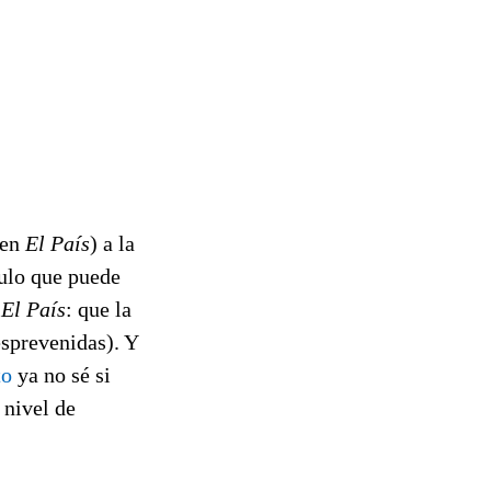
 en
El País
) a la
culo que puede
n
El País
: que la
esprevenidas). Y
to
ya no sé si
 nivel de