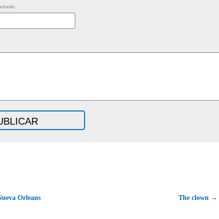
strado.
ueva Orleans
The clown →