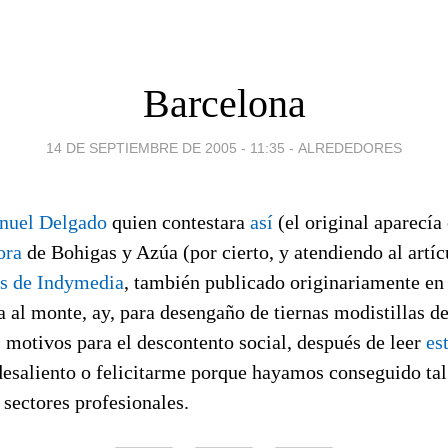
Barcelona
14 DE SEPTIEMBRE DE 2005 - 11:35
-
ALREDEDORES
nuel Delgado
quien contestara
así
(el original aparecía
ora
de Bohigas y Azúa (por cierto, y atendiendo al artí
os de Indymedia
, también publicado originariamente e
a al monte, ay, para desengaño de tiernas modistillas d
 motivos para el descontento social, después de leer
es
esaliento o felicitarme porque hayamos conseguido tal
sectores profesionales.