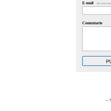
E-mail
No será mo
Comentario
← N