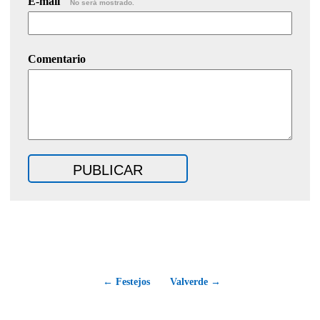
E-mail
No será mostrado.
Comentario
← Festejos
Valverde →