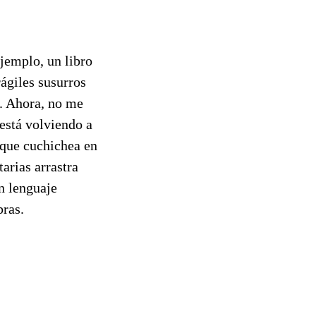
ejemplo, un libro
rágiles susurros
o. Ahora, no me
 está volviendo a
 que cuchichea en
arias arrastra
n lenguaje
ras.