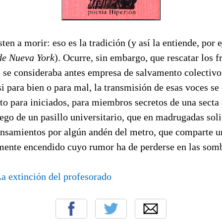
ten a morir: eso es la tradición (y así la entiende, por 
de Nueva York
). Ocurre, sin embargo, que rescatar los f
do se consideraba antes empresa de salvamento colectiv
si para bien o para mal, la transmisión de esas voces se
ito para iniciados, para miembros secretos de una secta
ego de un pasillo universitario, que en madrugadas solit
ensamientos por algún andén del metro, que comparte u
mente encendido cuyo rumor ha de perderse en las somb
La extinción del profesorado