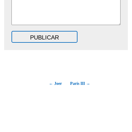
← Joer
París III →