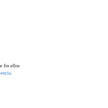
or fin ellos
lencia
.