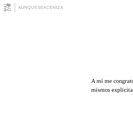
AUNQUESEACENIZA
a
A mí me congratu
mismos explicita
a