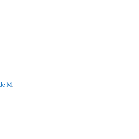
 de M
.