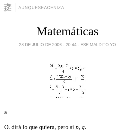
AUNQUESEACENIZA
Matemáticas
28 DE JULIO DE 2006 - 20:44
-
ESE MALDITO YO
a
O. dirá lo que quiera, pero si
p
,
q
.