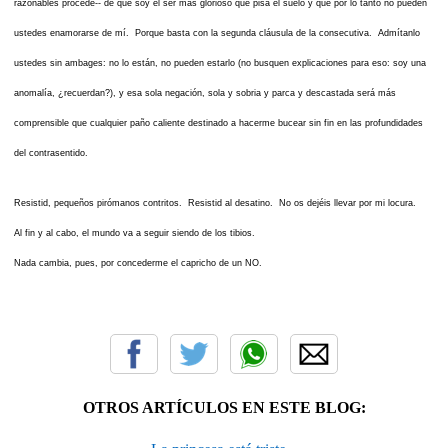
razonables procede-- de que soy el ser más glorioso que pisa el suelo y que por lo tanto no pueden
ustedes enamorarse de mí. Porque basta con la segunda cláusula de la consecutiva. Admítanlo
ustedes sin ambages: no lo están, no pueden estarlo (no busquen explicaciones para eso: soy una
anomalía, ¿recuerdan?), y esa sola negación, sola y sobria y parca y descastada será más
comprensible que cualquier paño caliente destinado a hacerme bucear sin fin en las profundidades
del contrasentido.
Resistid, pequeños pirómanos contritos. Resistid al desatino. No os dejéis llevar por mi locura.
Al fin y al cabo, el mundo va a seguir siendo de los tibios.
Nada cambia, pues, por concederme el capricho de un NO.
OTROS ARTÍCULOS EN ESTE BLOG: