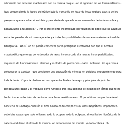
articulable que desearía machacarte con su muleta porque --ah el egoísmo de los torremarfileños--
ibas contemplando la locura del tráfico bajo la ventanilla en lugar de llevar registro exacto de los
pasajeros que accedían al autobús y percatarte de que ella --que suenen las fanfarrias-- subía y
pasaba junto a tu asiento? ¿Por el crecimiento incontrolado del volumen de papel que se acumula
entre las paredes de mi casa agotadas ya todas las posibilidades de almacenamiento racional de
bibliografía? Oh sí, oh sí; podría comenzar por la prodigiosa creatividad con que el cerebro
maquiavélico que tengo por ordenador de mesa inventa cada día nuevas incompatibilidades,
requisitos de funcionamiento, alarmas y métodos de protección --salve, Antivirus, los que van a
enloquecer te saludan-- que convierten una operación de minutos en delicioso entretenimiento para
toda la tarde. O por la obstinación con que entre finales de mayo y principios de junio las
temperaturas bajan y el fresquito corre rumboso tras esa semana de inflamación tórrida que te ha
hecho tomar la decisión de depilarte para llevar vestido nuevo. O por el tino con que durante el
concierto de Santiago Auserón el azar coloca en tu campo visual unas magníficas, imponentes,
soberbias rastas que todo lo llenan, todo lo ocupan, todo lo eclipsan, ah oscilación hipnótica de la
cabeza ondulante al ritmo de la música, oh desaparición del mundo, ya todo cabeza, oh