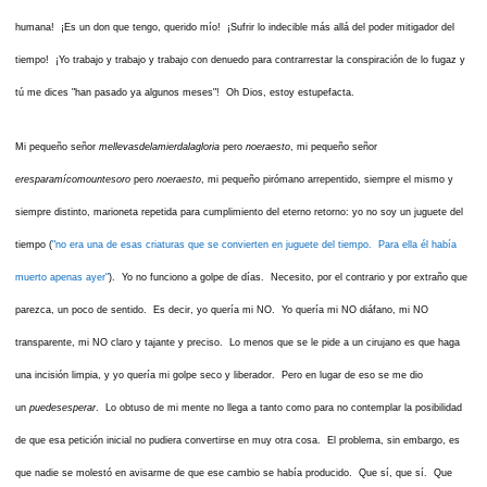
humana! ¡Es un don que tengo, querido mío! ¡Sufrir lo indecible más allá del poder mitigador del
tiempo! ¡Yo trabajo y trabajo y trabajo con denuedo para contrarrestar la conspiración de lo fugaz y
tú me dices "han pasado ya algunos meses"! Oh Dios, estoy estupefacta.
Mi pequeño señor
mellevasdelamierdalagloria
pero
noeraesto
, mi pequeño señor
eresparamícomountesoro
pero
noeraesto
, mi pequeño pirómano arrepentido, siempre el mismo y
siempre distinto, marioneta repetida para cumplimiento del eterno retorno: yo no soy un juguete del
tiempo (
"no era una de esas criaturas que se convierten en juguete del tiempo. Para ella él había
muerto apenas ayer"
). Yo no funciono a golpe de días. Necesito, por el contrario y por extraño que
parezca, un poco de sentido. Es decir, yo quería mi NO. Yo quería mi NO diáfano, mi NO
transparente, mi NO claro y tajante y preciso. Lo menos que se le pide a un cirujano es que haga
una incisión limpia, y yo quería mi golpe seco y liberador. Pero en lugar de eso se me dio
un
puedesesperar
. Lo obtuso de mi mente no llega a tanto como para no contemplar la posibilidad
de que esa petición inicial no pudiera convertirse en muy otra cosa. El problema, sin embargo, es
que nadie se molestó en avisarme de que ese cambio se había producido. Que sí, que sí. Que