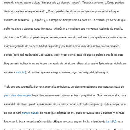
entiendo menos que me digas "han pasado ya algunos meses". Tú precisamente. ¿Cómo puedes
decir eso sabiendo lo que sabes? ¿Como puedes decirlo a no ser que sea pura retórica lo que
cuentas de ti mismo? ¿O qué? ¿El estrago del tiempo solo es para ti? La verdad, yo no sé de qué
coño les sirve a algunos tanta literatura. Al próximo mendrugo que me venga hablando de poesía,
de cine o de Rothko, al próximo que me venga enarbolando cualquier cosa que huela a cultura como
marca registrada de su sensibilidad exquisita y por tanto como valor de cambio en el mercadeo
sexual (pero qué razón tiene Joe Sacco, joder, y por cierto, para los que se guían a través de este
blog por mis inclinaciones en lo que a materia de cómic se refiere: si te gustó Spiegelman, échale un
vistazo a
este tío
), al próximo que me venga con esas, digo, lo cuelgo del palo mayor.
Y sí, soy una anomalía. Soy una anomalía ambulante, un elemento peligroso que esta sociedad de
partículas elementales
hace bien en mantener bajo tratamiento psiquiátrico. Soy una anomalía: para
escándalo de tibios, puedo enamorarme de ustedes con tan solo oírles respirar, y no les quepa duda
de que lo haré
porque puedo
; de modo que aléjense de mí, pues si tuviera rabo y cuernos y echase
fuego por la boca no sería más temible. Háganme caso: soy un ínclito miembro de
las MAD
, una