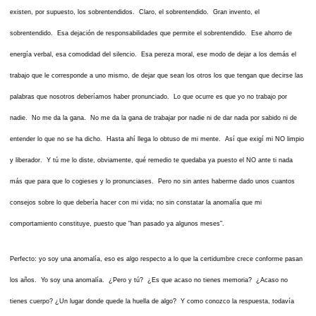
existen, por supuesto, los sobrentendidos. Claro, el sobrentendido. Gran invento, el
sobrentendido. Esa dejación de responsabilidades que permite el sobrentendido. Ese ahorro de
energía verbal, esa comodidad del silencio. Esa pereza moral, ese modo de dejar a los demás el
trabajo que le corresponde a uno mismo, de dejar que sean los otros los que tengan que decirse las
palabras que nosotros deberíamos haber pronunciado. Lo que ocurre es que yo no trabajo por
nadie. No me da la gana. No me da la gana de trabajar por nadie ni de dar nada por sabido ni de
entender lo que no se ha dicho. Hasta ahí llega lo obtuso de mi mente. Así que exigí mi NO limpio
y liberador. Y tú me lo diste, obviamente, qué remedio te quedaba ya puesto el NO ante ti nada
más que para que lo cogieses y lo pronunciases. Pero no sin antes haberme dado unos cuantos
consejos sobre lo que debería hacer con mi vida; no sin constatar la anomalía que mi
comportamiento constituye, puesto que "han pasado ya algunos meses".
Perfecto: yo soy una anomalía, eso es algo respecto a lo que la certidumbre crece conforme pasan
los años. Yo soy una anomalía. ¿Pero y tú? ¿Es que acaso no tienes memoria? ¿Acaso no
tienes cuerpo? ¿Un lugar donde quede la huella de algo? Y como conozco la respuesta, todavía