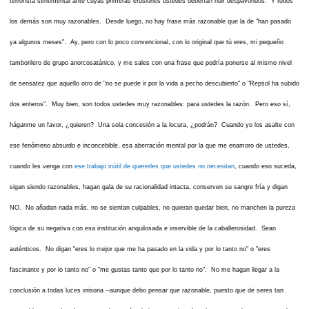
terrorista sentimental ante cuyas primeras efusiones ustedes deberían huir despavoridos. Y todos
los demás son muy razonables. Desde luego, no hay frase más razonable que la de "han pasado
ya algunos meses". Ay, pero con lo poco convencional, con lo original que tú eres, mi pequeño
tamborilero de grupo anorcosatánico, y me sales con una frase que podría ponerse al mismo nivel
de sensatez que aquello otro de "no se puede ir por la vida a pecho descubierto" o "Repsol ha subido
dos enteros". Muy bien, son todos ustedes muy razonables: para ustedes la razón. Pero eso sí,
háganme un favor, ¿quieren? Una sola concesión a la locura, ¿podrán? Cuando yo los asalte con
ese fenómeno absurdo e inconcebible, esa aberración mental por la que me enamoro de ustedes,
cuando les venga con
ese trabajo inútil de quererles que ustedes no necesitan
, cuando eso suceda,
sigan siendo razonables, hagan gala de su racionalidad intacta, conserven su sangre fría y digan
NO. No añadan nada más, no se sientan culpables, no quieran quedar bien, no manchen la pureza
lógica de su negativa con esa institución anquilosada e inservible de la caballerosidad. Sean
auténticos. No digan "eres lo mejor que me ha pasado en la vida y por lo tanto no" o "eres
fascinante y por lo tanto no" o "me gustas tanto que por lo tanto no". No me hagan llegar a la
conclusión a todas luces irrisoria --aunque debo pensar que razonable, puesto que de seres tan