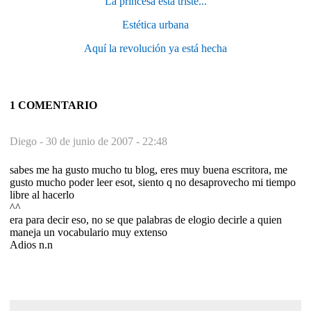
La princesa está triste...
Estética urbana
Aquí la revolución ya está hecha
1 COMENTARIO
Diego -
30 de junio de 2007 - 22:48
sabes me ha gusto mucho tu blog, eres muy buena escritora, me
gusto mucho poder leer esot, siento q no desaprovecho mi tiempo
libre al hacerlo
^^
era para decir eso, no se que palabras de elogio decirle a quien
maneja un vocabulario muy extenso
Adios n.n