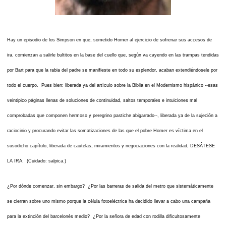
Hay un episodio de los Simpson en que, sometido Homer al ejercicio de sofrenar sus accesos de
ira, comienzan a salirle bultitos en la base del cuello que, según va cayendo en las trampas tendidas
por Bart para que la rabia del padre se manifieste en todo su esplendor, acaban extendiéndosele por
todo el cuerpo. Pues bien: liberada ya del artículo sobre la Biblia en el Modernismo hispánico --esas
veintipico páginas llenas de soluciones de continuidad, saltos temporales e intuiciones mal
comprobadas que componen hermoso y peregrino pastiche abigarrado--, liberada ya de la sujeción a
raciocinio y procurando evitar las somatizaciones de las que el pobre Homer es víctima en el
susodicho capítulo, liberada de cautelas, miramientos y negociaciones con la realidad, DESÁTESE
LA IRA. (Cuidado: salpica.)
¿Por dónde comenzar, sin embargo? ¿Por las barreras de salida del metro que sistemáticamente
se cierran sobre uno mismo porque la célula fotoeléctrica ha decidido llevar a cabo una campaña
para la extinción del barcelonés medio? ¿Por la señora de edad con rodilla dificultosamente