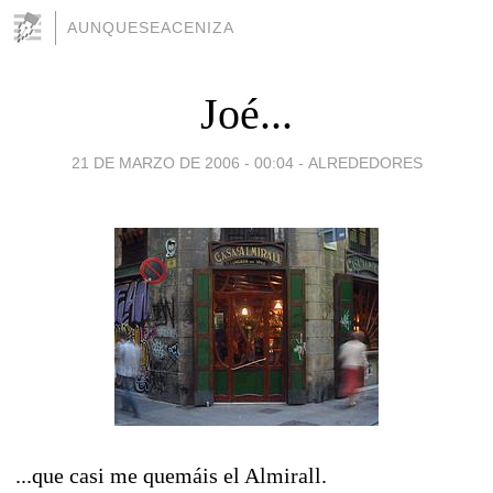
AUNQUESEACENIZA
Joé...
21 DE MARZO DE 2006 - 00:04
-
ALREDEDORES
...que casi me quemáis el Almirall.