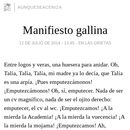
AUNQUESEACENIZA
Manifiesto gallina
12 DE JULIO DE 2014 - 13:45
-
EN LAS GRIETAS
Entre logos y veras, una huesera para anidar. Oh,
Talía, Talía, Talía, mi madre ya lo decía, que Talía
es una arpía. ¡Pues emputezcámonos!
¡Emputezcámonos! Oh, sí, emputecer. Nada de ser
un cv magnífico, nada de ser el ojito derecho:
emputecer, el cv al wc. ¡Emputezcamos! ¡A la
mierda la Academia! ¡A la mierda la vuecencia! ¡A
la mierda la mojama! ¡Emputezcamos! Ah,