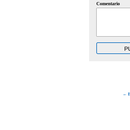
Comentario
← E