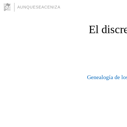
AUNQUESEACENIZA
El discr
a
Genealogía de lo
a