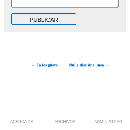
← Ta los güevs...
Nulla dies sine linea →
ACERCA DE
ARCHIVOS
ADMINISTRAR