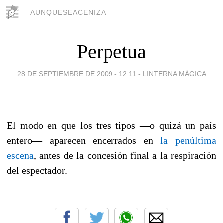
AUNQUESEACENIZA
Perpetua
28 DE SEPTIEMBRE DE 2009 - 12:11
-
LINTERNA MÁGICA
a
El modo en que los tres tipos —o quizá un país
entero— aparecen encerrados en
la penúltima
escena
, antes de la concesión final a la respiración
del espectador.
a