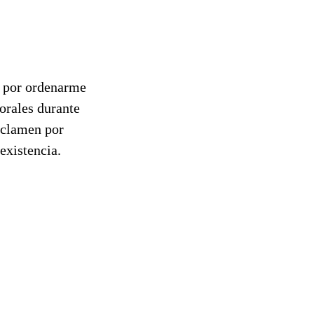
í por ordenarme
borales durante
yclamen por
existencia.