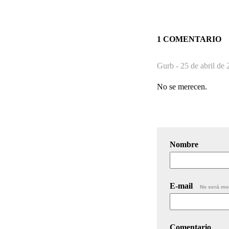
1 COMENTARIO
Gurb -
25 de abril de 
No se merecen.
Nombre
E-mail
No será mo
Comentario