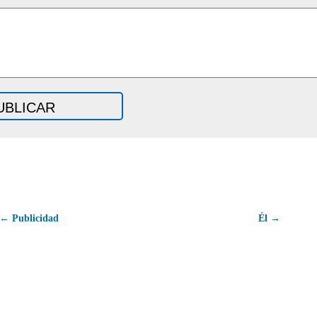
← Publicidad
Él →