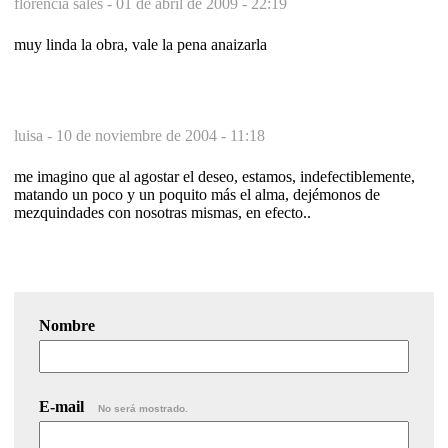
florencia sales -
01 de abril de 2009 - 22:19
muy linda la obra, vale la pena anaizarla
luisa -
10 de noviembre de 2004 - 11:18
me imagino que al agostar el deseo, estamos, indefectiblemente,
matando un poco y un poquito más el alma, dejémonos de
mezquindades con nosotras mismas, en efecto..
Nombre
E-mail
No será mostrado.