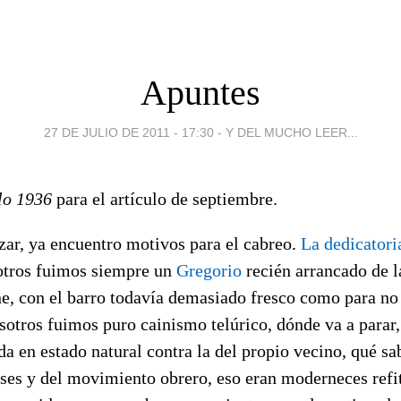
Apuntes
27 DE JULIO DE 2011 - 17:30
-
Y DEL MUCHO LEER...
lo 1936
para el artículo de septiembre.
r, ya encuentro motivos para el cabreo.
La dedicatori
sotros fuimos siempre un
Gregorio
recién arrancado de la
ne, con el barro todavía demasiado fresco como para no
osotros fuimos puro cainismo telúrico, dónde va a parar,
da en estado natural contra la del propio vecino, qué s
ases y del movimiento obrero, eso eran moderneces refit