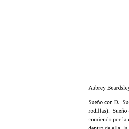
Aubrey Beardsley,
Sueño con D. Sue
rodillas). Sueño 
comiendo por la 
dentro de ella, l