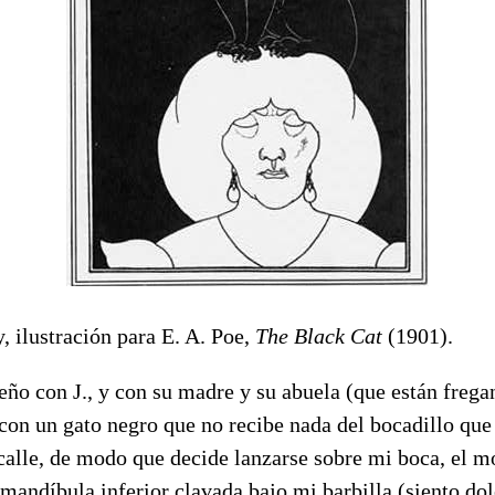
 ilustración para E. A. Poe,
The Black Cat
(1901).
ño con J., y con su madre y su abuela (que están frega
con un gato negro que no recibe nada del bocadillo que
calle, de modo que decide lanzarse sobre mi boca, el m
a mandíbula inferior clavada bajo mi barbilla (siento do