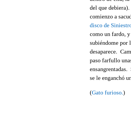
del que debiera).
comienzo a sacudi
disco de Siniestr
como un fardo, y
subiéndome por l
desaparece. Cami
paso farfullo una
ensangrentadas. 
se le enganchó un
(
Gato furioso.
)