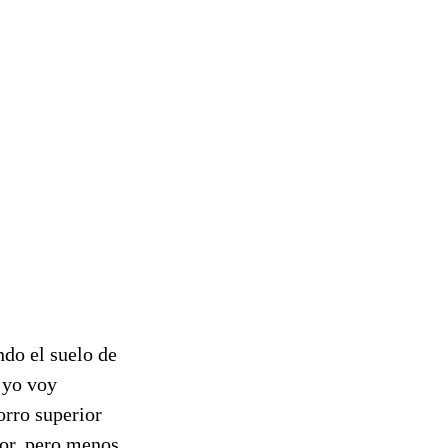
ndo el suelo de
 yo voy
orro superior
lor, pero menos