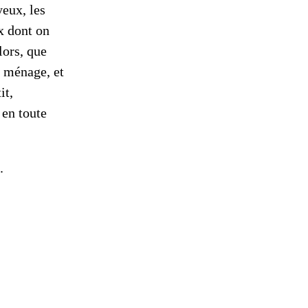
yeux, les
ux dont on
lors, que
e ménage, et
it,
 en toute
.