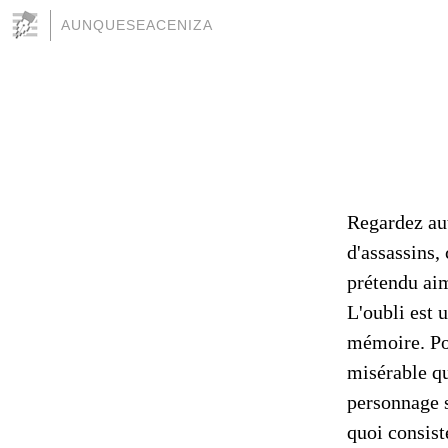
AUNQUESEACENIZA
Regardez au
d'assassins,
prétendu aim
L'oubli est 
mémoire. Pou
misérable qu
personnage s
quoi consist