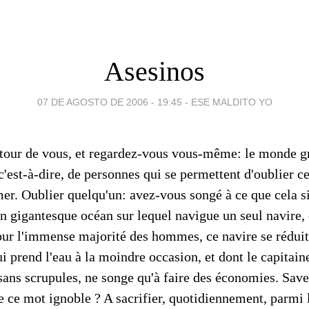
Asesinos
07 DE AGOSTO DE 2006 - 19:45
-
ESE MALDITO YO
tour de vous, et regardez-vous vous-même: le monde gr
 c'est-à-dire, de personnes qui se permettent d'oublier ce
er. Oublier quelqu'un: avez-vous songé à ce que cela si
un gigantesque océan sur lequel navigue un seul navire, 
r l'immense majorité des hommes, ce navire se réduit 
i prend l'eau à la moindre occasion, et dont le capitain
ans scrupules, ne songe qu'à faire des économies. Sav
e ce mot ignoble ? A sacrifier, quotidiennement, parm