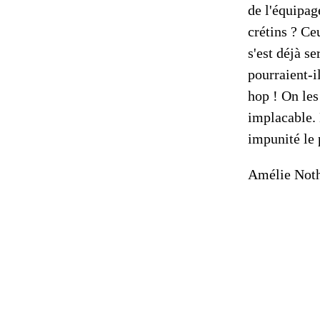
de l'équipag
crétins ? Ce
s'est déjà s
pourraient-i
hop ! On les
implacable.
impunité le 
Amélie Not