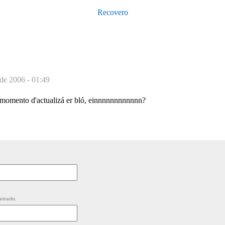
Recovero
 de 2006 - 01:49
 momento d'actualizá er bló, einnnnnnnnnnnn?
strado.