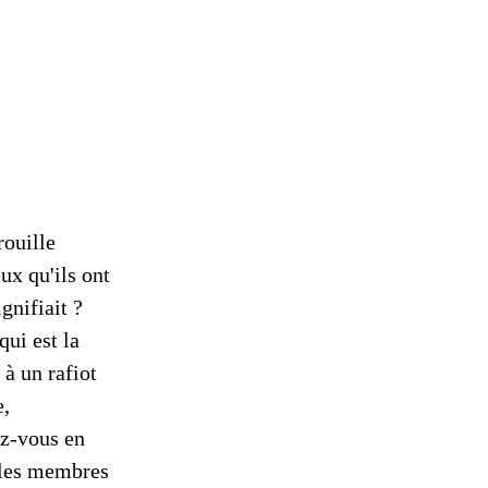
ouille
ux qu'ils ont
gnifiait ?
qui est la
à un rafiot
e,
ez-vous en
i les membres