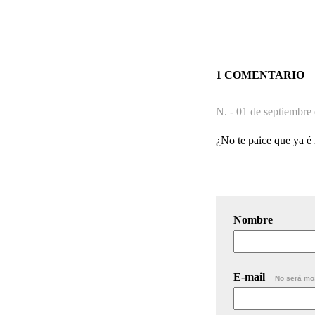
1 COMENTARIO
N. -
01 de septiembre
¿No te paice que ya é
Nombre
E-mail
No será mo