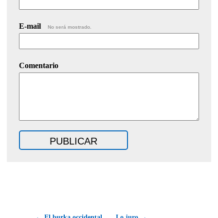
E-mail
No será mostrado.
Comentario
← El burka occidental
Lo juro →