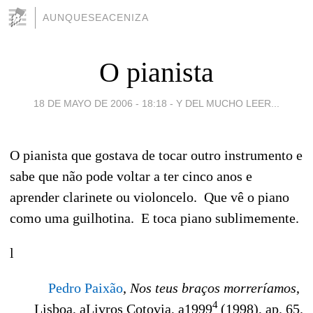
AUNQUESEACENIZA
O pianista
18 DE MAYO DE 2006 - 18:18
-
Y DEL MUCHO LEER...
O pianista que gostava de tocar outro instrumento e
sabe que não pode voltar a ter cinco anos e
aprender clarinete ou violoncelo. Que vê o piano
como uma guilhotina. E toca piano sublimemente.
l
Pedro Paixão
,
Nos teus braços morreríamos
,
4
Lisboa, aLivros Cotovia, a1999
(1998), ap. 65.