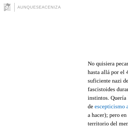
AUNQUESEACENIZA
No quisiera peca
hasta allá por el
suficiente nazi d
fascistoides dura
instintos. Quería
de
escepticismo a
a hacer); pero en
territorio del m