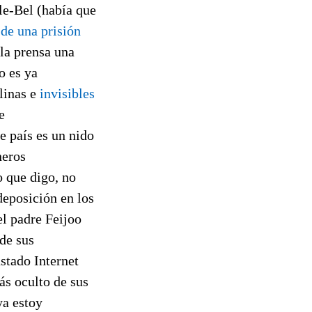
-le-Bel (había que
 de una prisión
 la prensa una
o es ya
ilinas e
invisibles
e
e país es un nido
neros
o que digo, no
deposición en los
el padre Feijoo
de sus
astado Internet
ás oculto de sus
ya estoy