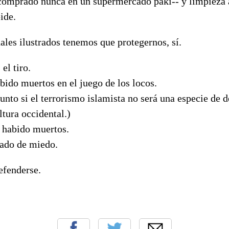
 comprado nunca en un supermercado paki-- y limpieza 
ide.
ales ilustrados tenemos que protegernos, sí.
el tiro.
bido muertos en el juego de los locos.
nto si el terrorismo islamista no será una especie de d
ltura occidental.)
o habido muertos.
nado de miedo.
efenderse.