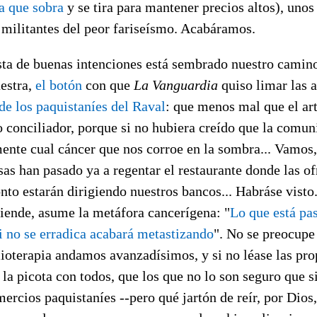
la que sobra
y se tira para mantener precios altos), uno
 militantes del peor fariseísmo. Acabáramos.
sta de buenas intenciones está sembrado nuestro camino
uestra,
el botón
con que
La Vanguardia
quiso limar las a
de los paquistaníes del Raval
: que menos mal que el art
 conciliador, porque si no hubiera creído que la comun
mente cual cáncer que nos corroe en la sombra... Vamos,
as han pasado ya a regentar el restaurante donde las ofr
to estarán dirigiendo nuestros bancos... Habráse visto.
tiende, asume la metáfora cancerígena: "
Lo que está pa
i no se erradica acabará metastizando
". No se preocupe 
ioterapia andamos avanzadísimos, y si no léase las pro
la picota con todos, que los que no lo son seguro que 
mercios paquistaníes --pero qué jartón de reír, por Dios