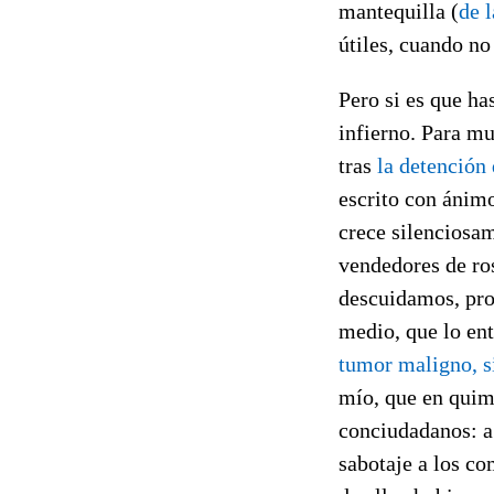
mantequilla (
de 
útiles, cuando no
Pero si es que ha
infierno. Para m
tras
la detención 
escrito con ánimo
crece silenciosa
vendedores de ros
descuidamos, pron
medio, que lo en
tumor maligno, s
mío, que en quim
conciudadanos: a 
sabotaje a los co