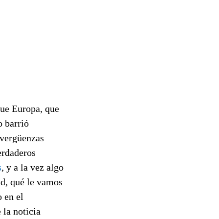
que Europa, que
o barrió
s vergüenzas
erdaderos
s
, y a la vez algo
ad, qué le vamos
 en el
 la noticia