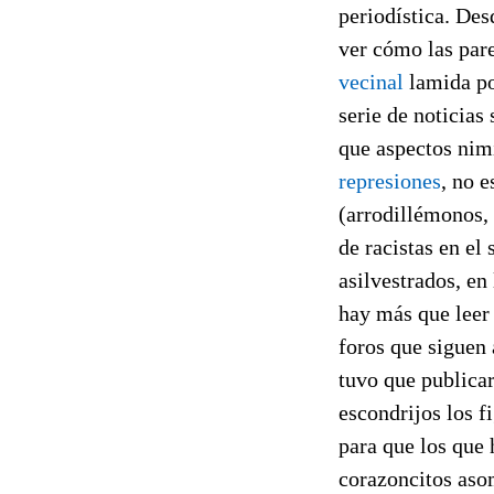
periodística. Des
ver cómo las par
vecinal
lamida por
serie de noticias
que aspectos nimi
represiones
, no 
(arrodillémonos,
de racistas en el
asilvestrados, en
hay más que leer 
foros que siguen 
tuvo que publica
escondrijos los f
para que los que
corazoncitos aso