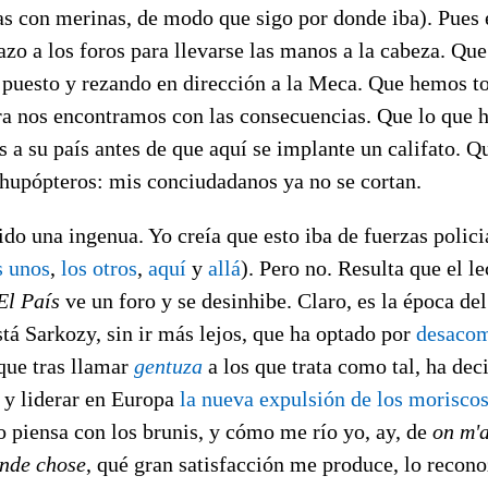
s con merinas, de modo que sigo por donde iba). Pues 
azo a los foros para llevarse las manos a la cabeza. Qu
o puesto y rezando en dirección a la Meca. Que hemos t
a nos encontramos con las consecuencias. Que lo que h
 a su país antes de que aquí se implante un califato. 
chupópteros: mis conciudadanos ya no se cortan.
ido una ingenua. Yo creía que esto iba de fuerzas polici
s unos
,
los otros
,
aquí
y
allá
). Pero no. Resulta que el l
El País
ve un foro y se desinhibe. Claro, es la época de
stá Sarkozy, sin ir más lejos, que ha optado por
desacom
 que tras llamar
gentuza
a los que trata como tal, ha deci
 y liderar en Europa
la nueva expulsión de los morisco
 piensa con los brunis, y cómo me río yo, ay, de
on m'a
ande chose
, qué gran satisfacción me produce, lo recono