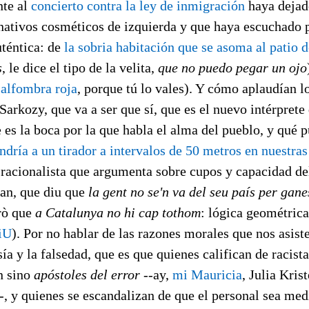
nte al
concierto contra la ley de inmigración
haya dejad
rnativos cosméticos de izquierda y que haya escuchado p
uténtica: de
la sobria habitación que se asoma al patio 
s
, le dice el tipo de la velita,
que no puedo pegar un ojo
 alfombra roja
, porque tú lo vales). Y cómo aplaudían lo
Sarkozy, que va a ser que sí, que es el nuevo intérprete
 es la boca por la que habla el alma del pueblo, y qué 
ndría a un tirador a intervalos de 50 metros en nuestras
l racionalista que argumenta sobre cupos y capacidad de
an, que diu que
la gent no se'n va del seu país per gane
rò que
a Catalunya no hi cap tothom
: lógica geométrica
iU
). Por no hablar de las razones morales que nos asist
ía y la falsedad, que es que quienes califican de racista
n sino
apóstoles del error
--ay,
mi Mauricia
, Julia Kris
, y quienes se escandalizan de que el personal sea med