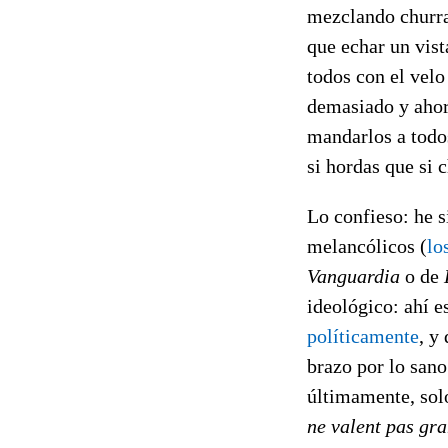
mezclando churra
que echar un vist
todos con el vel
demasiado y ahor
mandarlos a todos
si hordas que si 
Lo confieso: he s
melancólicos (
lo
Vanguardia
o de
ideológico: ahí e
políticamente
, y
brazo por lo sano
últimamente, solo
ne valent pas gr