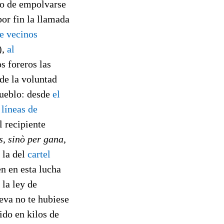
o de empolvarse
or fin la llamada
de vecinos
),
al
s foreros las
 de la voluntad
pueblo: desde
el
 líneas de
l recipiente
s, sinò per gana
,
 la del
cartel
en en esta lucha
 la ley de
teva no te hubiese
ido en kilos de