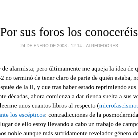
Por sus foros los conoceréis
24 DE ENERO DE 2008 - 12:14
-
ALREDEDORES
r de alarmista; pero últimamente me aqueja la idea de 
 42 no terminó de tener claro de parte de quién estaba, n
espués de la II, y que tras haber estado reprimiendo su
nte décadas, ahora comienza a dar rienda suelta a sus v
 leerme unos cuantos libros al respecto (
microfascismo
nte los escépticos
: contradicciones de la posmodernid
 lugar de ello estoy llevando a cabo un trabajo de campo
enos noble aunque más sufridamente revelador género de