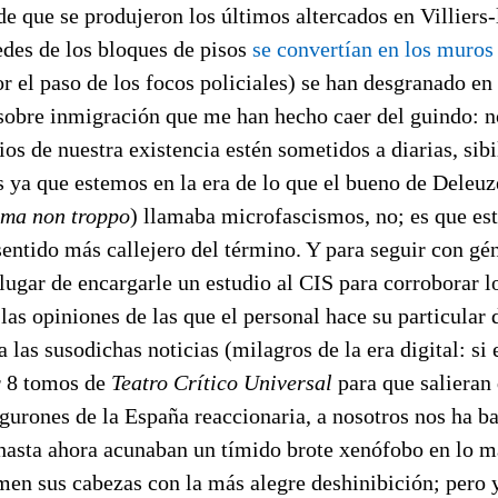
de que se produjeron los últimos altercados en Villiers
edes de los bloques de pisos
se convertían en los muros
 el paso de los focos policiales) se han desgranado en
 sobre inmigración que me han hecho caer del guindo: n
os de nuestra existencia estén sometidos a diarias, sib
es ya que estemos en la era de lo que el bueno de Deleuz
ma non troppo
) llamaba microfascismos, no; es que est
 sentido más callejero del término. Y para seguir con gé
 lugar de encargarle un estudio al CIS para corroborar l
las opiniones de las que el personal hace su particular 
a las susodichas noticias (milagros de la era digital: si 
r 8 tomos de
Teatro Crítico Universal
para que salieran 
igurones de la España reaccionaria, a nosotros nos ha b
 hasta ahora acunaban un tímido brote xenófobo en lo m
men sus cabezas con la más alegre deshinibición; pero 