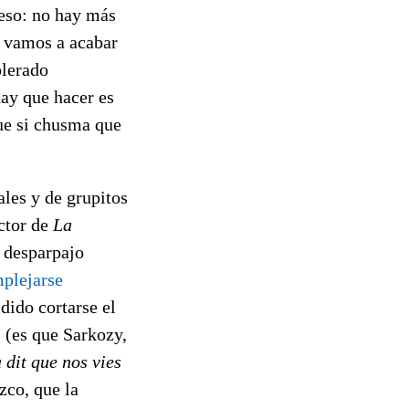
eso: no hay más
e vamos a acabar
olerado
ay que hacer es
Que si chusma que
ales y de grupitos
ector de
La
l desparpajo
plejarse
dido cortarse el
s
(es que Sarkozy,
 dit que nos vies
zco, que la