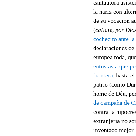
cantautora asiste
la nariz con alte
de su vocación a
(
cállate, por Dio
cochecito ante la
declaraciones de 
europea toda, que
entusiasta que po
frontera
, hasta e
patrio (como Dur
home de Déu, pe
de campaña de C
contra la hipocres
extranjería no so
inventado mejor--