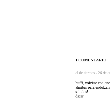
1 COMENTARIO
el de tiermes -
26 de e
bufff, volviste con en
almíbar para endulzarn
saludos!
óscar