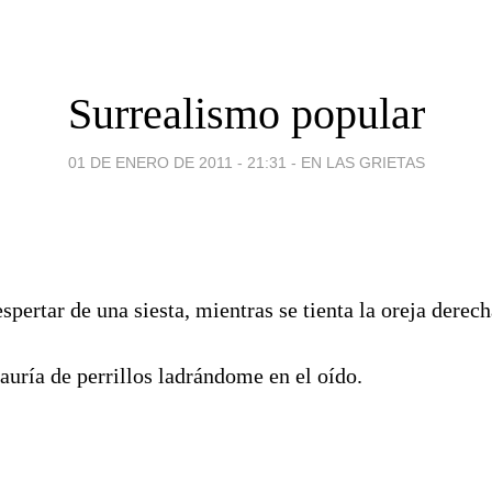
Surrealismo popular
01 DE ENERO DE 2011 - 21:31
-
EN LAS GRIETAS
spertar de una siesta, mientras se tienta la oreja derech
uría de perrillos ladrándome en el oído.