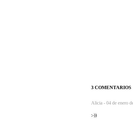
3 COMENTARIOS
Alicia -
04 de enero d
:-))