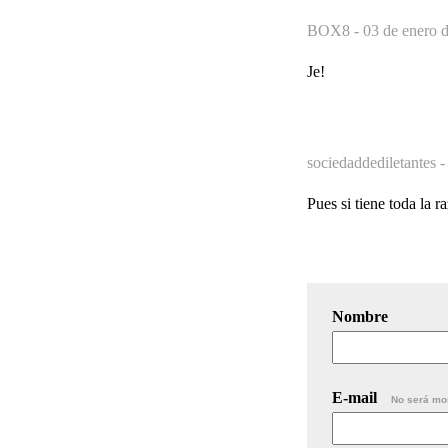
BOX8 -
03 de enero 
Je!
sociedaddediletantes 
Pues si tiene toda la 
Nombre
E-mail
No será mo