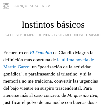
AUNQUESEACENIZA
Instintos básicos
24 DE SEPTIEMBRE DE 2007 - 17:20
-
MI DUDOSO TRABAJO
Encuentro en
El Danubio
de Claudio Magris la
definición más oportuna de
la última novela de
Martín Garzo
: un "poetización de la actividad
gonádica", o parafraseando al triestino, y si la
memoria no me traiciona, convertir las urgencias
del bajo vientre en suspiro trascendental. Para
atenerse más al caso concreto de
Mi querida Eva
,
justificar el polvo de una noche con buenas dosis